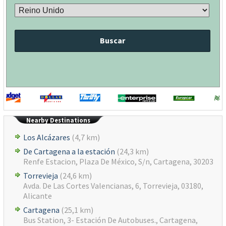
Buscar
Nearby Destinations
Los Alcázares
(4,7 km)
De Cartagena a la estación
(24,3 km)
Renfe Estacion, Plaza De México, S/n, Cartagena, 30203
Torrevieja
(24,6 km)
Avda. De Las Cortes Valencianas, 6, Torrevieja, 03180,
Alicante
Cartagena
(25,1 km)
Bus Station, 3- Estación De Autobuses., Cartagena,