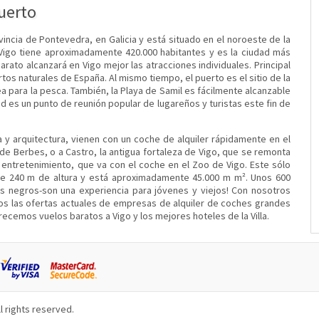
uerto
vincia de Pontevedra, en Galicia y está situado en el noroeste de la
 Vigo tiene aproximadamente 420.000 habitantes y es la ciudad más
arato alcanzará en Vigo mejor las atracciones individuales. Principal
os naturales de España. Al mismo tiempo, el puerto es el sitio de la
a para la pesca. También, la Playa de Samil es fácilmente alcanzable
d es un punto de reunión popular de lugareños y turistas este fin de
a y arquitectura, vienen con un coche de alquiler rápidamente en el
r de Berbes, o a Castro, la antigua fortaleza de Vigo, que se remonta
y entretenimiento, que va con el coche en el Zoo de Vigo. Este sólo
de 240 m de altura y está aproximadamente 45.000 m m². Unos 600
os negros-son una experiencia para jóvenes y viejos! Con nosotros
s las ofertas actuales de empresas de alquiler de coches grandes
ecemos vuelos baratos a Vigo y los mejores hoteles de la Villa.
l rights reserved.