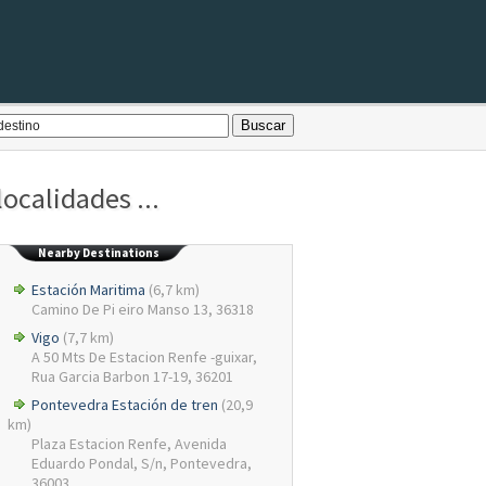
ocalidades ...
Nearby Destinations
Estación Maritima
(6,7 km)
Camino De Pi eiro Manso 13, 36318
Vigo
(7,7 km)
A 50 Mts De Estacion Renfe -guixar,
Rua Garcia Barbon 17-19, 36201
Pontevedra Estación de tren
(20,9
km)
Plaza Estacion Renfe, Avenida
Eduardo Pondal, S/n, Pontevedra,
36003