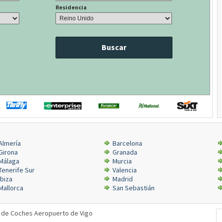
Residencia
Buscar
Almería
Barcelona
Girona
Granada
Málaga
Murcia
Tenerife Sur
Valencia
Ibiza
Madrid
Mallorca
San Sebastián
r de Coches Aeropuerto de Vigo