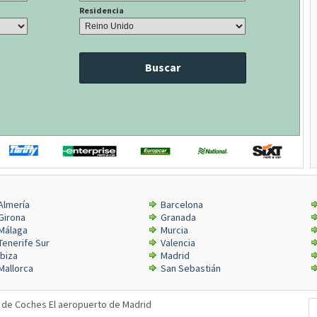
Residencia
Buscar
Almería
Barcelona
Girona
Granada
Málaga
Murcia
Tenerife Sur
Valencia
Ibiza
Madrid
Mallorca
San Sebastián
r de Coches El aeropuerto de Madrid