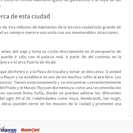
.
rca de esta ciudad
ás de tres millones de habitantes de la tercera ciudad más grande de
dad es siempre merece una visita con sus innumerables atracciones.
 antes del viaje y toma su coche directamente en el aeropuerto de
puede ir sólo con el palacio real. A partir de ahí continúa en la
ópera o el arco Puerta de Alcalá.
rque del Retiro o a la Plaza de España y tomar un descanso. O unidad
aza Mayor y se establece en uno de los muchos cafés al aire libre. Los
 museos. Tienen estacionamiento y se encuentran convenientemente
eo del Prado y el Museo Thyssen-Bornemisza como una recomendación
seo nacional Reina Sofía, donde se pueden admirar los diferentes
 del siglo XVI al XX. Celebridades como Goya, Rembrandt, Van Gogh,
s obras pueden verse en los museos de la ciudad y prometen una