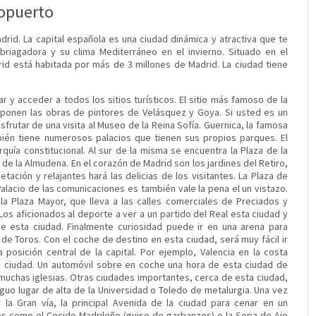
ropuerto
adrid. La capital española es una ciudad dinámica y atractiva que te
iagadora y su clima Mediterráneo en el invierno. Situado en el
id está habitada por más de 3 millones de Madrid. La ciudad tiene
r y acceder a todos los sitios turísticos. El sitio más famoso de la
ponen las obras de pintores de Velásquez y Goya. Si usted es un
rutar de una visita al Museo de la Reina Sofía. Guernica, la famosa
bién tiene numerosos palacios que tienen sus propios parques. El
quía constitucional. Al sur de la misma se encuentra la Plaza de la
l de la Almudena. En el corazón de Madrid son los jardines del Retiro,
tación y relajantes hará las delicias de los visitantes. La Plaza de
Palacio de las comunicaciones es también vale la pena el un vistazo.
 la Plaza Mayor, que lleva a las calles comerciales de Preciados y
os aficionados al deporte a ver a un partido del Real esta ciudad y
de esta ciudad. Finalmente curiosidad puede ir en una arena para
 de Toros. Con el coche de destino en esta ciudad, será muy fácil ir
posición central de la capital. Por ejemplo, Valencia en la costa
a ciudad. Un automóvil sobre en coche una hora de esta ciudad de
s muchas iglesias. Otras ciudades importantes, cerca de esta ciudad,
guo lugar de alta de la Universidad o Toledo de metalurgia. Una vez
la Gran vía, la principal Avenida de la ciudad para cenar en un
es como el Cocido Madrileño (guiso de garbanzos) o la Sopa de Ajo