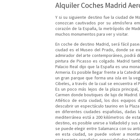
Alquiler Coches Madrid Ae
Y si su siguiente destino fue la ciudad de M
conozcan cautivados por su atmósfera embr
corazón de la España, la metrópolis de Madr
muchos monumentos para ver y visitar.
En coche de destino Madrid, será fácil pasea
ciudad es el Museo del Prado, donde se ex
admirador del arte contemporáneo, podrá disf
pintura de Picasso es colgado. Madrid tam
Palacio Real dijo que la España es una monar
Armeria. Es posible llegar frente a la Catedra
un gran parque que forma una isla en la vege
Cibeles, a través de la cual se encuentra el 
Es un poco más lejos de la plaza principal,
Carmen donde boutiques de lujo de Madrid. L
Atlético de esta ciudad, los dos equipos 
descubrir un espectáculo taurino en la Plaza
en diferentes ciudades españolas, dadas la 
mediterránea está a 200 kilómetros de est
destino, es posible unirse a Valladolid y su
se puede elegir entre Salamanca con su anti
en esta ciudad, se puede volver a montar 
restaurante españolas especialidades local