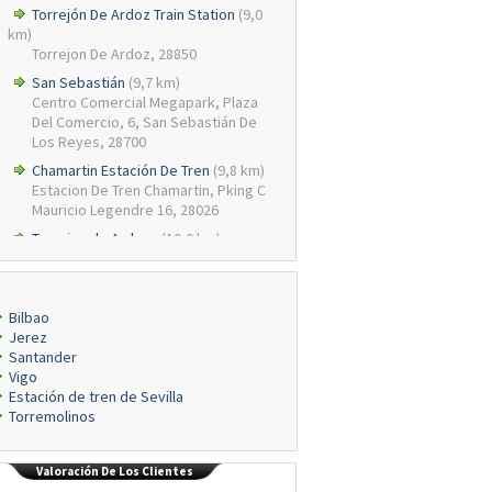
Torrejón De Ardoz Train Station
(9,0
km)
Torrejon De Ardoz, 28850
San Sebastián
(9,7 km)
Centro Comercial Megapark, Plaza
Del Comercio, 6, San Sebastián De
Los Reyes, 28700
Chamartin Estación De Tren
(9,8 km)
Estacion De Tren Chamartin, Pking C
Mauricio Legendre 16, 28026
Torrejon de Ardoza
(10,0 km)
Calle La Solana 40, Poligono Torrejon,
Torrej n De Ardoz, 28850, Ma
Bilbao
Jerez
Santander
Vigo
Estación de tren de Sevilla
Torremolinos
Valoración De Los Clientes