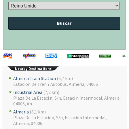
Buscar
Nearby Destinations
Almeria Train Station
(6,7 km)
Estacion De Tren Y Autobus, Almeria, 04006
Industrial Area
(7,2 km)
Plaza De La Estaci n, S/n, Estaci n Intermodal, Almer a,
04006, An
Almeria
(8,1 km)
Plaza De La Estacion, S/n, Estacion Intermodal,
Almeria, 04006