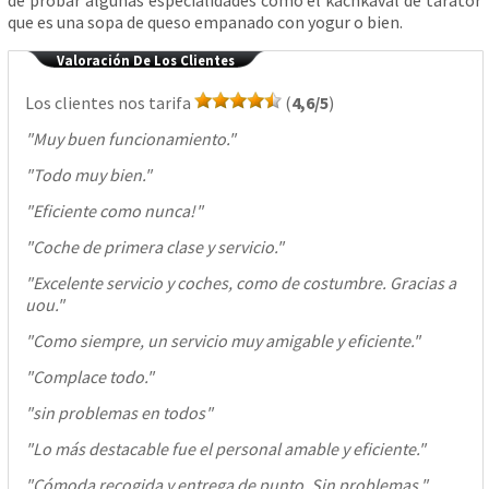
de probar algunas especialidades como el kachkaval de tarator
que es una sopa de queso empanado con yogur o bien.
Valoración De Los Clientes
Los clientes nos tarifa
(
4,6/5
)
"
Muy buen funcionamiento.
"
"
Todo muy bien.
"
"
Eficiente como nunca!
"
"
Coche de primera clase y servicio.
"
"
Excelente servicio y coches, como de costumbre. Gracias a
uou.
"
"
Como siempre, un servicio muy amigable y eficiente.
"
"
Complace todo.
"
"
sin problemas en todos
"
"
Lo más destacable fue el personal amable y eficiente.
"
"
Cómoda recogida y entrega de punto. Sin problemas.
"