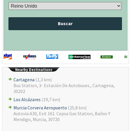
Buscar
Nearby Destinations
Cartagena
(1,3 km)
Bus Station, 3- Estación De Autobuses., Cartagena,
30202
Los Alcázares
(19,7 km)
Murcia Corvera Aeropuerto
(25,8 km)
Autovia A30, Exit 161. Cepsa Gas Station, Baños Y
Mendigo, Murcia, 30720