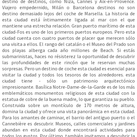
destino de destinos, como Niza, Cannes y Aix-en-Provence.
Viajero empedernido, Milán o Barcelona destinos no son
destino demasiado lejos del coche de Marsella. La historia de
esta ciudad está íntimamente ligada al mar con el que
mantiene una estrecha relación. Gran puerto marítimo de esta
ciudad-Fos es uno de los primeros puertos europeos. Pero esta
ciudad cuenta con cuatro puertos de placer que merecen sólo
una visita a ellos. El rango del catalán o el Museo del Prado son
dos playas alberga cada año millones de Beach. Si estás
submarinistas, haces no résisterez la oportunidad de descubrir
las profundidades de este rincón que le reservan muchas
sorpresas. Pero un destino de coche esta ciudad es esencial para
visitar la ciudad y todos los tesoros de los alrededores. esta
ciudad tiene - sólo un patrimonio arquitectónico
impresionante. Basílica Notre-Dame-de-la-Garde es de los más
emblemáticos monumentos religiosos de esta ciudad con la
estatua de cobre de la buena madre, lo que garantiza su pueblo.
Construida sobre un montículo de 170 metros de altura,
domina la ciudad y ofrece una vista panorámica en esta ciudad.
Para los amantes de caminar, el barrio del antiguo puerto o el
Cannebière es descubrir. Museos, calles comerciales y jardines
abundan en esta ciudad donde encontrará actividades para
todos los gustos. Por último, también invitamos a descubrir la