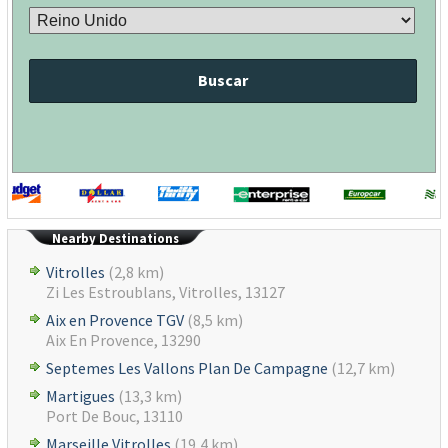
Buscar
Nearby Destinations
Vitrolles
(2,8 km)
Zi Les Estroublans, Vitrolles, 13127
Aix en Provence TGV
(8,5 km)
Aix En Provence, 13290
Septemes Les Vallons Plan De Campagne
(12,7 km)
Martigues
(13,3 km)
Port De Bouc, 13110
Marseille Vitrolles
(19,4 km)