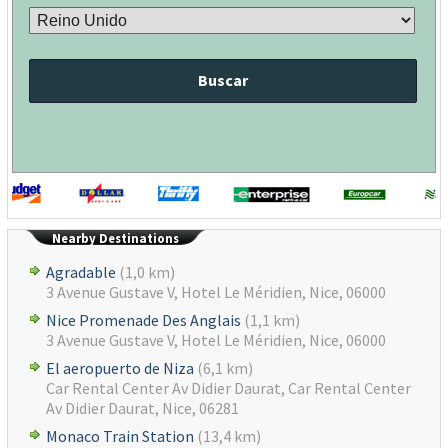
Buscar
Nearby Destinations
Agradable
(1,0 km)
3 Avenue Gustave V, Hotel Le Méridien, Nice, 06000
Nice Promenade Des Anglais
(1,1 km)
3 Avenue Gustave V, Hotel Le Méridien, Nice, 06000
El aeropuerto de Niza
(6,1 km)
Car Rental Center Av Didier Daurat, Car Rental Center
Av Didier Daurat, Nice, 06281
Monaco Train Station
(13,4 km)